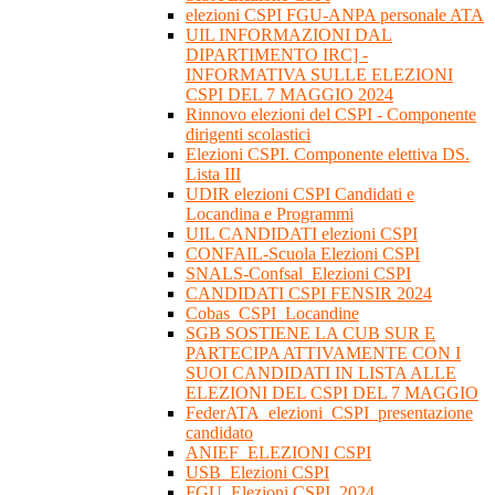
elezioni CSPI FGU-ANPA personale ATA
UIL INFORMAZIONI DAL
DIPARTIMENTO IRC] -
INFORMATIVA SULLE ELEZIONI
CSPI DEL 7 MAGGIO 2024
Rinnovo elezioni del CSPI - Componente
dirigenti scolastici
Elezioni CSPI. Componente elettiva DS.
Lista III
UDIR elezioni CSPI Candidati e
Locandina e Programmi
UIL CANDIDATI elezioni CSPI
CONFAIL-Scuola Elezioni CSPI
SNALS-Confsal_Elezioni CSPI
CANDIDATI CSPI FENSIR 2024
Cobas_CSPI_Locandine
SGB SOSTIENE LA CUB SUR E
PARTECIPA ATTIVAMENTE CON I
SUOI CANDIDATI IN LISTA ALLE
ELEZIONI DEL CSPI DEL 7 MAGGIO
FederATA_elezioni_CSPI_presentazione
candidato
ANIEF_ELEZIONI CSPI
USB_Elezioni CSPI
FGU_Elezioni CSPI_2024