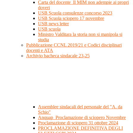
Carta del docente_Il MIM non adempie ai propri
doveri
USB Scuola consulenze concorso 2023
USB Scuola sciopero 17 novembre
USB news letter
USB scuola
Ministro Valditara la storia non si manipola si
studia
Pubblicazione CCNL 2019/21 e Codici disciplinari
docenti e ATA
Archivio bacheca sindacale 23-25
Assemblee sindacali del personale del "A. da
Schio"
Anquap_Proclamazione di sciopero Novembre
Proclamazione di sciopero 31 ottobre 2024
PROCLAMAZIONE DEFINITIVA DEGLI