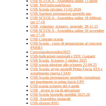
USB SCUOLA - Assemblea online 13 aprile
USB_PerUnaScuolaSicura
USB Scuola circolare 13-02-2026
USB Apertura prenotazioni sportello gps
USB SCUOLA - Assemblea online 18 febbraio
ore 17-19
USB_volantino_sciopero_generale_28-11-25
USB SCUOLA - Assemblea online 26 novembre
ore 17-19
USB Contratto scuola
USB Scuola - corso di preparazione al concorso
PNRR3
Convegno4novembre2025
USB-Indicazioni nazionali e DDL Gasparri
USB Scuola_Sciopero 3 ottobre 2025
USB scuola adesione allo sciopero 22-09-25
USB Scuola: avvio sportelli Prima Fascia ATA e
scioglimento riserva CIAD
USB Scuola prenotazione sportello consulenze
per inserimento in prima fascia GPS
USB scuola sciopero del 4 aprile
USB_ ricorsi in via di attivazione
USB Scuola Sportello mobilità 2025-26
USB_Assemblea sindacale
USB elezioni RSU