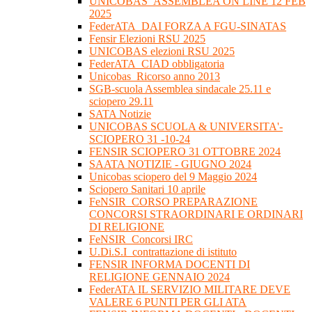
UNICOBAS_ASSEMBLEA ON LINE 12 FEB
2025
FederATA_DAI FORZA A FGU-SINATAS
Fensir Elezioni RSU 2025
UNICOBAS elezioni RSU 2025
FederATA_CIAD obbligatoria
Unicobas_Ricorso anno 2013
SGB-scuola Assemblea sindacale 25.11 e
sciopero 29.11
SATA Notizie
UNICOBAS SCUOLA & UNIVERSITA'-
SCIOPERO 31 -10-24
FENSIR SCIOPERO 31 OTTOBRE 2024
SAATA NOTIZIE - GIUGNO 2024
Unicobas sciopero del 9 Maggio 2024
Sciopero Sanitari 10 aprile
FeNSIR_CORSO PREPARAZIONE
CONCORSI STRAORDINARI E ORDINARI
DI RELIGIONE
FeNSIR_Concorsi IRC
U.Di.S.I_contrattazione di istituto
FENSIR INFORMA DOCENTI DI
RELIGIONE GENNAIO 2024
FederATA IL SERVIZIO MILITARE DEVE
VALERE 6 PUNTI PER GLI ATA