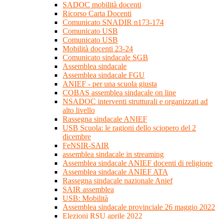
SADOC mobilità docenti
Ricorso Carta Docenti
Comunicato SNADIR n173-174
Comunicato USB
Comunicato USB
Mobilità docenti 23-24
Comunicato sindacale SGB
Assemblea sindacale
Assemblea sindacale FGU
ANIEF - per una scuola giusta
COBAS assemblea sindacale on line
NSADOC interventi strutturali e organizzati ad
alto livello
Rassegna sindacale ANIEF
USB Scuola: le ragioni dello sciopero del 2
dicembre
FeNSIR-SAIR
assemblea sindacale in streaming
Assemblea sindacale ANIEF docenti di religione
Assemblea sindacale ANIEF ATA
Rassegna sindacale nazionale Anief
SAIR assemblea
USB: Mobilità
Assemblea sindacale provinciale 26 maggio 2022
Elezioni RSU aprile 2022