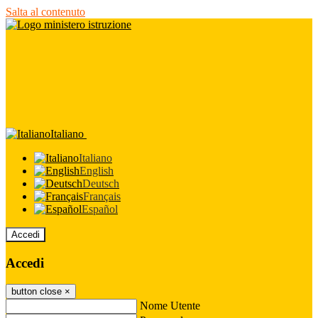
Salta al contenuto
Italiano
Italiano
English
Deutsch
Français
Español
Accedi
Accedi
button close
×
Nome Utente