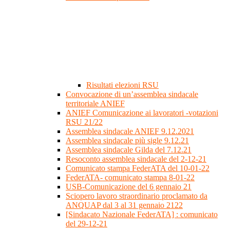
Risultati elezioni RSU
Convocazione di un’assemblea sindacale
territoriale ANIEF
ANIEF Comunicazione ai lavoratori -votazioni
RSU 21/22
Assemblea sindacale ANIEF 9.12.2021
Assemblea sindacale più sigle 9.12.21
Assemblea sindacale Gilda del 7.12.21
Resoconto assemblea sindacale del 2-12-21
Comunicato stampa FederATA del 10-01-22
FederATA- comunicato stampa 8-01-22
USB-Comunicazione del 6 gennaio 21
Sciopero lavoro straordinario proclamato da
ANQUAP dal 3 al 31 gennaio 2122
[Sindacato Nazionale FederATA] : comunicato
del 29-12-21