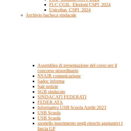
FLC CGIL_Elezioni CSPI_2024
Unicobas_CSPI_2024
Archivio bacheca sindacale
Assemblea di presentazione del corso per il
concorso straordinario
NSAIR comunicazione
Sadoc informa
Sair notizie
SGB sindacato
SINDACATI FEDERATI
FEDER.ATA
Informativa USB Scuola Aprile 2023
USB Scuola
USB Scuola
sportello inserimento negli elenchi aggiuntivi I
fascia GP