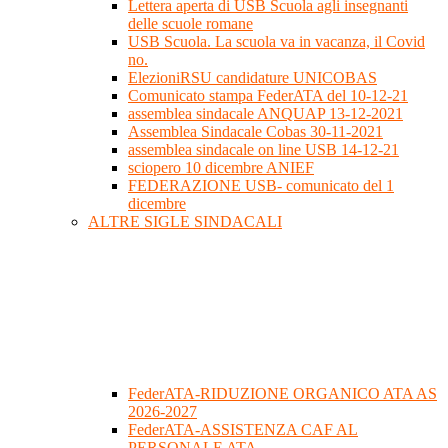
Lettera aperta di USB Scuola agli insegnanti
delle scuole romane
USB Scuola. La scuola va in vacanza, il Covid
no.
ElezioniRSU candidature UNICOBAS
Comunicato stampa FederATA del 10-12-21
assemblea sindacale ANQUAP 13-12-2021
Assemblea Sindacale Cobas 30-11-2021
assemblea sindacale on line USB 14-12-21
sciopero 10 dicembre ANIEF
FEDERAZIONE USB- comunicato del 1
dicembre
ALTRE SIGLE SINDACALI
FederATA-RIDUZIONE ORGANICO ATA AS
2026-2027
FederATA-ASSISTENZA CAF AL
PERSONALE ATA