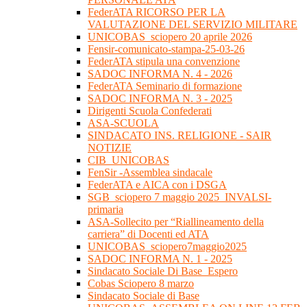
FederATA RICORSO PER LA
VALUTAZIONE DEL SERVIZIO MILITARE
UNICOBAS_sciopero 20 aprile 2026
Fensir-comunicato-stampa-25-03-26
FederATA stipula una convenzione
SADOC INFORMA N. 4 - 2026
FederATA Seminario di formazione
SADOC INFORMA N. 3 - 2025
Dirigenti Scuola Confederati
ASA-SCUOLA
SINDACATO INS. RELIGIONE - SAIR
NOTIZIE
CIB_UNICOBAS
FenSir -Assemblea sindacale
FederATA e AICA con i DSGA
SGB_sciopero 7 maggio 2025_INVALSI-
primaria
ASA-Sollecito per “Riallineamento della
carriera” di Docenti ed ATA
UNICOBAS_sciopero7maggio2025
SADOC INFORMA N. 1 - 2025
Sindacato Sociale Di Base_Espero
Cobas Sciopero 8 marzo
Sindacato Sociale di Base