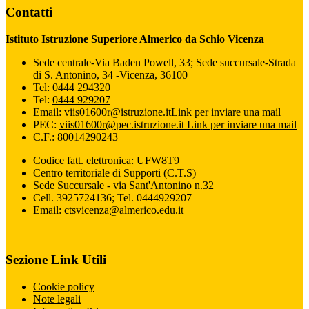
Contatti
Istituto Istruzione Superiore Almerico da Schio Vicenza
Sede centrale-Via Baden Powell, 33; Sede succursale-Strada
di S. Antonino, 34 -Vicenza, 36100
Tel:
0444 294320
Tel:
0444 929207
Email:
viis01600r@istruzione.it
Link per inviare una mail
PEC:
viis01600r@pec.istruzione.it
Link per inviare una mail
C.F.: 80014290243
Codice fatt. elettronica: UFW8T9
Centro territoriale di Supporti (C.T.S)
Sede Succursale - via Sant'Antonino n.32
Cell. 3925724136; Tel. 0444929207
Email: ctsvicenza@almerico.edu.it
Sezione Link Utili
Cookie policy
Note legali