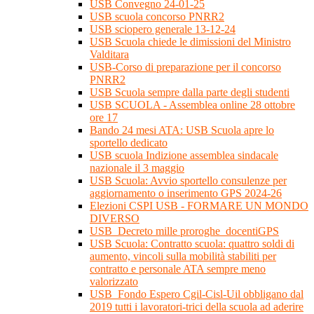
USB Convegno 24-01-25
USB scuola concorso PNRR2
USB sciopero generale 13-12-24
USB Scuola chiede le dimissioni del Ministro
Valditara
USB-Corso di preparazione per il concorso
PNRR2
USB Scuola sempre dalla parte degli studenti
USB SCUOLA - Assemblea online 28 ottobre
ore 17
Bando 24 mesi ATA: USB Scuola apre lo
sportello dedicato
USB scuola Indizione assemblea sindacale
nazionale il 3 maggio
USB Scuola: Avvio sportello consulenze per
aggiornamento o inserimento GPS 2024-26
Elezioni CSPI USB - FORMARE UN MONDO
DIVERSO
USB_Decreto mille proroghe_docentiGPS
USB Scuola: Contratto scuola: quattro soldi di
aumento, vincoli sulla mobilità stabiliti per
contratto e personale ATA sempre meno
valorizzato
USB_Fondo Espero Cgil-Cisl-Uil obbligano dal
2019 tutti i lavoratori-trici della scuola ad aderire