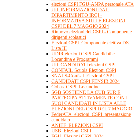
elezioni CSPI FGU-ANPA personale ATA
UIL INFORMAZIONI DAL
DIPARTIMENTO IRC] -
INFORMATIVA SULLE ELEZIONI
CSPI DEL 7 MAGGIO 2024
Rinnovo elezioni del CSPI - Componente
dirigenti scolastici
Elezioni CSPI. Componente elettiva DS.
Lista III
UDIR elezioni CSPI Candidati e
Locandina e Programmi
UIL CANDIDATI elezioni CSPI
CONFAIL-Scuola Elezioni CSPI
SNALS-Confsal_Elezioni CSPI
CANDIDATI CSPI FENSIR 2024
Cobas_CSPI_Locandine
SGB SOSTIENE LA CUB SUR E
PARTECIPA ATTIVAMENTE CON I
SUOI CANDIDATI IN LISTA ALLE
ELEZIONI DEL CSPI DEL 7 MAGGIO
FederATA_elezioni_CSPI_presentazione
candidato
ANIEF_ELEZIONI CSPI
USB_Elezioni CSPI
FGU_Elezioni CSPI_2024