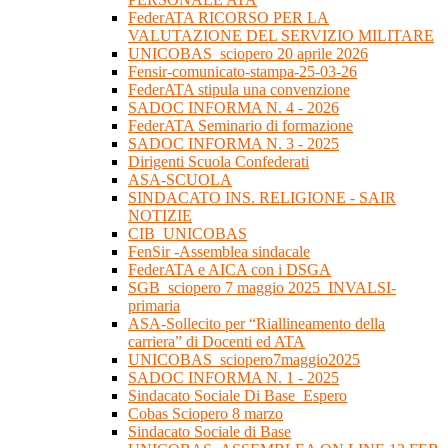
FederATA RICORSO PER LA
VALUTAZIONE DEL SERVIZIO MILITARE
UNICOBAS_sciopero 20 aprile 2026
Fensir-comunicato-stampa-25-03-26
FederATA stipula una convenzione
SADOC INFORMA N. 4 - 2026
FederATA Seminario di formazione
SADOC INFORMA N. 3 - 2025
Dirigenti Scuola Confederati
ASA-SCUOLA
SINDACATO INS. RELIGIONE - SAIR
NOTIZIE
CIB_UNICOBAS
FenSir -Assemblea sindacale
FederATA e AICA con i DSGA
SGB_sciopero 7 maggio 2025_INVALSI-
primaria
ASA-Sollecito per “Riallineamento della
carriera” di Docenti ed ATA
UNICOBAS_sciopero7maggio2025
SADOC INFORMA N. 1 - 2025
Sindacato Sociale Di Base_Espero
Cobas Sciopero 8 marzo
Sindacato Sociale di Base