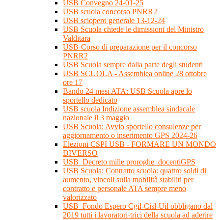
USB Convegno 24-01-25
USB scuola concorso PNRR2
USB sciopero generale 13-12-24
USB Scuola chiede le dimissioni del Ministro
Valditara
USB-Corso di preparazione per il concorso
PNRR2
USB Scuola sempre dalla parte degli studenti
USB SCUOLA - Assemblea online 28 ottobre
ore 17
Bando 24 mesi ATA: USB Scuola apre lo
sportello dedicato
USB scuola Indizione assemblea sindacale
nazionale il 3 maggio
USB Scuola: Avvio sportello consulenze per
aggiornamento o inserimento GPS 2024-26
Elezioni CSPI USB - FORMARE UN MONDO
DIVERSO
USB_Decreto mille proroghe_docentiGPS
USB Scuola: Contratto scuola: quattro soldi di
aumento, vincoli sulla mobilità stabiliti per
contratto e personale ATA sempre meno
valorizzato
USB_Fondo Espero Cgil-Cisl-Uil obbligano dal
2019 tutti i lavoratori-trici della scuola ad aderire