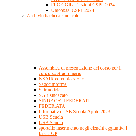
FLC CGIL_Elezioni CSPI_2024
Unicobas_CSPI_2024
Archivio bacheca sindacale
Assemblea di presentazione del corso per il
concorso straordinario
NSAIR comunicazione
Sadoc informa
Sair notizie
SGB sindacato
SINDACATI FEDERATI
FEDER.ATA
Informativa USB Scuola Aprile 2023
USB Scuola
USB Scuola
sportello inserimento negli elenchi aggiuntivi I
fascia GP