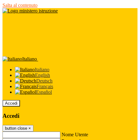
Salta al contenuto
Italiano
Italiano
English
Deutsch
Français
Español
Accedi
Accedi
button close
×
Nome Utente