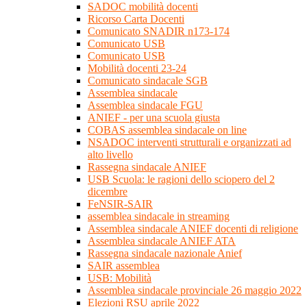
SADOC mobilità docenti
Ricorso Carta Docenti
Comunicato SNADIR n173-174
Comunicato USB
Comunicato USB
Mobilità docenti 23-24
Comunicato sindacale SGB
Assemblea sindacale
Assemblea sindacale FGU
ANIEF - per una scuola giusta
COBAS assemblea sindacale on line
NSADOC interventi strutturali e organizzati ad
alto livello
Rassegna sindacale ANIEF
USB Scuola: le ragioni dello sciopero del 2
dicembre
FeNSIR-SAIR
assemblea sindacale in streaming
Assemblea sindacale ANIEF docenti di religione
Assemblea sindacale ANIEF ATA
Rassegna sindacale nazionale Anief
SAIR assemblea
USB: Mobilità
Assemblea sindacale provinciale 26 maggio 2022
Elezioni RSU aprile 2022