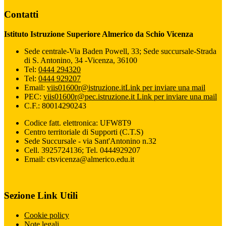
Contatti
Istituto Istruzione Superiore Almerico da Schio Vicenza
Sede centrale-Via Baden Powell, 33; Sede succursale-Strada
di S. Antonino, 34 -Vicenza, 36100
Tel:
0444 294320
Tel:
0444 929207
Email:
viis01600r@istruzione.it
Link per inviare una mail
PEC:
viis01600r@pec.istruzione.it
Link per inviare una mail
C.F.: 80014290243
Codice fatt. elettronica: UFW8T9
Centro territoriale di Supporti (C.T.S)
Sede Succursale - via Sant'Antonino n.32
Cell. 3925724136; Tel. 0444929207
Email: ctsvicenza@almerico.edu.it
Sezione Link Utili
Cookie policy
Note legali