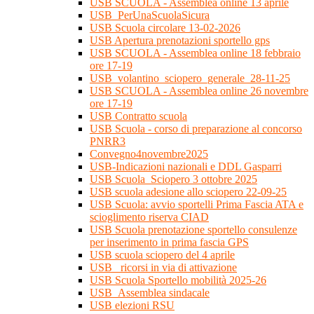
USB SCUOLA - Assemblea online 13 aprile
USB_PerUnaScuolaSicura
USB Scuola circolare 13-02-2026
USB Apertura prenotazioni sportello gps
USB SCUOLA - Assemblea online 18 febbraio
ore 17-19
USB_volantino_sciopero_generale_28-11-25
USB SCUOLA - Assemblea online 26 novembre
ore 17-19
USB Contratto scuola
USB Scuola - corso di preparazione al concorso
PNRR3
Convegno4novembre2025
USB-Indicazioni nazionali e DDL Gasparri
USB Scuola_Sciopero 3 ottobre 2025
USB scuola adesione allo sciopero 22-09-25
USB Scuola: avvio sportelli Prima Fascia ATA e
scioglimento riserva CIAD
USB Scuola prenotazione sportello consulenze
per inserimento in prima fascia GPS
USB scuola sciopero del 4 aprile
USB_ ricorsi in via di attivazione
USB Scuola Sportello mobilità 2025-26
USB_Assemblea sindacale
USB elezioni RSU