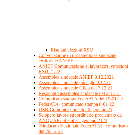
Risultati elezioni RSU
Convocazione di un’assemblea sindacale
territoriale ANIEF
ANIEF Comunicazione ai lavoratori -votazioni
RSU 21/22
Assemblea sindacale ANIEF 9.12.2021
Assemblea sindacale più sigle 9.12.21
Assemblea sindacale Gilda del 7.12.21
Resoconto assemblea sindacale del 2-12-21
Comunicato stampa FederATA del 10-01-22
FederATA- comunicato stampa 8-01-22
USB-Comunicazione del 6 gennaio 21
Sciopero lavoro straordinario proclamato da
ANQUAP dal 3 al 31 gennaio 2122
[Sindacato Nazionale FederATA] : comunicato
del 29-12-21