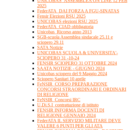
UNICOBAS_ASSEMBLEA ON LINE 12 FEB
2025
FederATA_DAI FORZA A FGU-SINATAS
Fensir Elezioni RSU 2025
UNICOBAS elezioni RSU 2025
FederATA_CIAD obbligatoria
Unicobas_Ricorso anno 2013
SGB-scuola Assemblea sindacale 25.11 e
sciopero 29.11
SATA Notizie
UNICOBAS SCUOLA & UNIVERSITA'-
SCIOPERO 31 -10-24
FENSIR SCIOPERO 31 OTTOBRE 2024
SAATA NOTIZIE - GIUGNO 2024
Unicobas sciopero del 9 Maggio 2024
Sciopero Sanitari 10 aprile
FeNSIR_CORSO PREPARAZIONE
CONCORSI STRAORDINARI E ORDINARI
DI RELIGIONE
FeNSIR_Concorsi IRC
U.Di.S.I_contrattazione di istituto
FENSIR INFORMA DOCENTI DI
RELIGIONE GENNAIO 2024
FederATA IL SERVIZIO MILITARE DEVE
VALERE 6 PUNTI PER GLI ATA