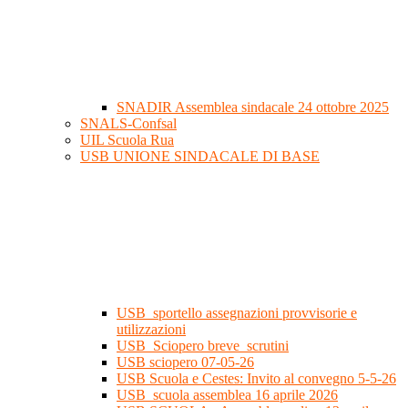
SNADIR Assemblea sindacale 24 ottobre 2025
SNALS-Confsal
UIL Scuola Rua
USB UNIONE SINDACALE DI BASE
USB_sportello assegnazioni provvisorie e
utilizzazioni
USB_Sciopero breve_scrutini
USB sciopero 07-05-26
USB Scuola e Cestes: Invito al convegno 5-5-26
USB_scuola assemblea 16 aprile 2026