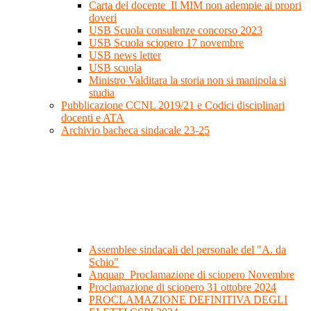
Carta del docente_Il MIM non adempie ai propri
doveri
USB Scuola consulenze concorso 2023
USB Scuola sciopero 17 novembre
USB news letter
USB scuola
Ministro Valditara la storia non si manipola si
studia
Pubblicazione CCNL 2019/21 e Codici disciplinari
docenti e ATA
Archivio bacheca sindacale 23-25
Assemblee sindacali del personale del "A. da
Schio"
Anquap_Proclamazione di sciopero Novembre
Proclamazione di sciopero 31 ottobre 2024
PROCLAMAZIONE DEFINITIVA DEGLI