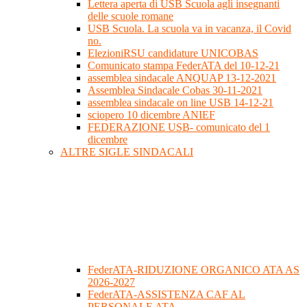
Lettera aperta di USB Scuola agli insegnanti
delle scuole romane
USB Scuola. La scuola va in vacanza, il Covid
no.
ElezioniRSU candidature UNICOBAS
Comunicato stampa FederATA del 10-12-21
assemblea sindacale ANQUAP 13-12-2021
Assemblea Sindacale Cobas 30-11-2021
assemblea sindacale on line USB 14-12-21
sciopero 10 dicembre ANIEF
FEDERAZIONE USB- comunicato del 1
dicembre
ALTRE SIGLE SINDACALI
FederATA-RIDUZIONE ORGANICO ATA AS
2026-2027
FederATA-ASSISTENZA CAF AL
PERSONALE ATA