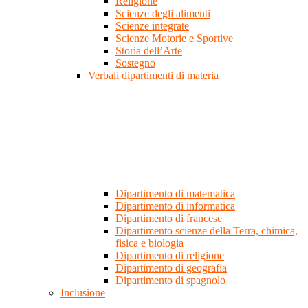
Religione
Scienze degli alimenti
Scienze integrate
Scienze Motorie e Sportive
Storia dell’Arte
Sostegno
Verbali dipartimenti di materia
Dipartimento di matematica
Dipartimento di informatica
Dipartimento di francese
Dipartimento scienze della Terra, chimica,
fisica e biologia
Dipartimento di religione
Dipartimento di geografia
Dipartimento di spagnolo
Inclusione