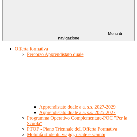
Menu di
navigazione
Offerta formativa
Percorso Apprendistato duale
Apprendistato duale a.a. s.s. 2027-2029
Apprendistato duale a.a. s.s. 2025-2027
Programma Operativo Complementare-POC "Per la
Scuola"
PTOF - Piano Triennale dell'Offerta Formativa
Mobilità studenti: viaggi, uscite e scambi