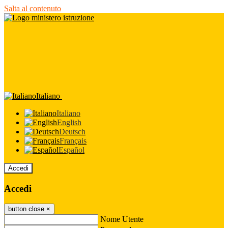
Salta al contenuto
Italiano
Italiano
English
Deutsch
Français
Español
Accedi
Accedi
button close
×
Nome Utente