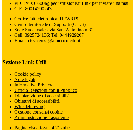
PEC:
viis01600r@pec.istruzione.it
Link per inviare una mail
C.F.: 80014290243
Codice fatt. elettronica: UFW8T9
Centro territoriale di Supporti (C.T.S)
Sede Succursale - via Sant'Antonino n.32
Cell. 3925724136; Tel. 0444929207
Email: ctsvicenza@almerico.edu.it
Sezione Link Utili
Cookie policy
Note legali
Informativa Privacy
Ufficio Relazioni con il Pubblico
Dichiarazione di accessibilità
Obiettivi di accessibilità
Whistleblowing
Gestione consensi cookie
Amministrazione trasparente
Pagina visualizzata
457
volte