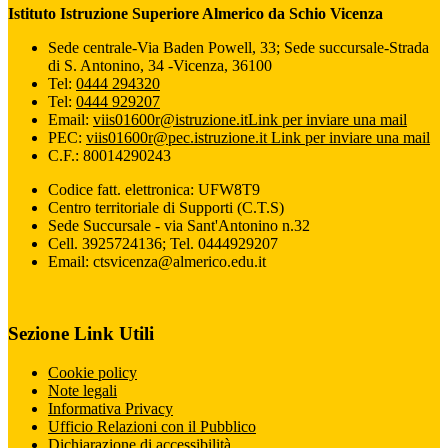
Istituto Istruzione Superiore Almerico da Schio Vicenza
Sede centrale-Via Baden Powell, 33; Sede succursale-Strada
di S. Antonino, 34 -Vicenza, 36100
Tel:
0444 294320
Tel:
0444 929207
Email:
viis01600r@istruzione.it
Link per inviare una mail
PEC:
viis01600r@pec.istruzione.it
Link per inviare una mail
C.F.: 80014290243
Codice fatt. elettronica: UFW8T9
Centro territoriale di Supporti (C.T.S)
Sede Succursale - via Sant'Antonino n.32
Cell. 3925724136; Tel. 0444929207
Email: ctsvicenza@almerico.edu.it
Sezione Link Utili
Cookie policy
Note legali
Informativa Privacy
Ufficio Relazioni con il Pubblico
Dichiarazione di accessibilità