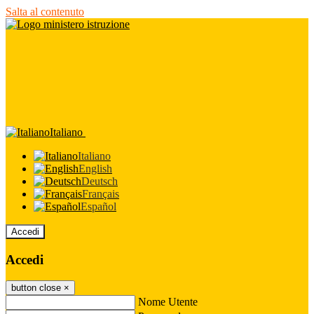
Salta al contenuto
Italiano
Italiano
English
Deutsch
Français
Español
Accedi
Accedi
button close
×
Nome Utente