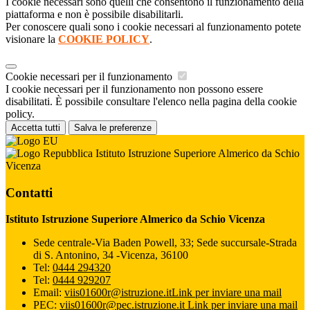
I cookie necessari sono quelli che consentono il funzionamento della
piattaforma e non è possibile disabilitarli.
Per conoscere quali sono i cookie necessari al funzionamento potete
visionare la
COOKIE POLICY
.
Cookie necessari per il funzionamento
I cookie necessari per il funzionamento non possono essere
disabilitati. È possibile consultare l'elenco nella pagina della cookie
policy.
Accetta tutti
Salva le preferenze
Istituto Istruzione Superiore Almerico da Schio
Vicenza
Contatti
Istituto Istruzione Superiore Almerico da Schio Vicenza
Sede centrale-Via Baden Powell, 33; Sede succursale-Strada
di S. Antonino, 34 -Vicenza, 36100
Tel:
0444 294320
Tel:
0444 929207
Email:
viis01600r@istruzione.it
Link per inviare una mail
PEC:
viis01600r@pec.istruzione.it
Link per inviare una mail