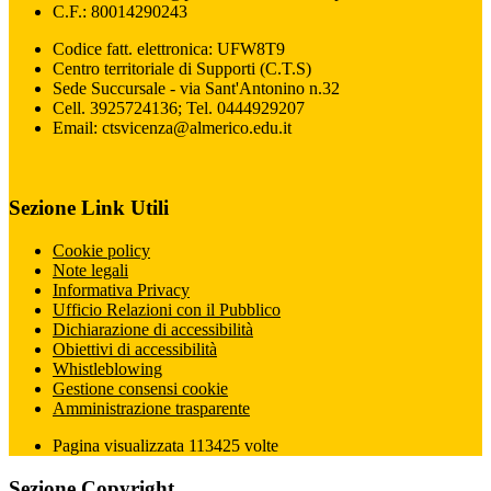
C.F.: 80014290243
Codice fatt. elettronica: UFW8T9
Centro territoriale di Supporti (C.T.S)
Sede Succursale - via Sant'Antonino n.32
Cell. 3925724136; Tel. 0444929207
Email: ctsvicenza@almerico.edu.it
Sezione Link Utili
Cookie policy
Note legali
Informativa Privacy
Ufficio Relazioni con il Pubblico
Dichiarazione di accessibilità
Obiettivi di accessibilità
Whistleblowing
Gestione consensi cookie
Amministrazione trasparente
Pagina visualizzata
113425
volte
Sezione Copyright