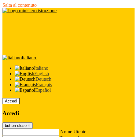
Salta al contenuto
Italiano
Italiano
English
Deutsch
Français
Español
Accedi
Accedi
button close
×
Nome Utente