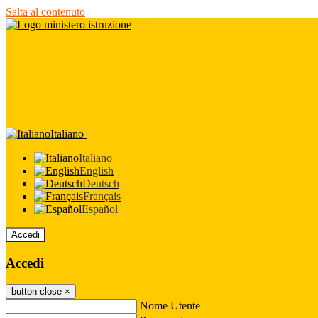
Salta al contenuto
Italiano
Italiano
English
Deutsch
Français
Español
Accedi
Accedi
button close
×
Nome Utente