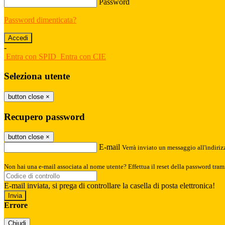
Password
Password dimenticata?
-
Entra con SPID
Entra con CIE
Seleziona utente
button close
×
Recupero password
button close
×
E-mail
Verrà inviato un messaggio all'indirizz
Non hai una e-mail associata al nome utente? Effettua il reset della password tram
E-mail inviata, si prega di controllare la casella di posta elettronica!
Errore
Chiudi