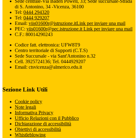
Sede centrale-Via Baden Powell, 33; Sede succursale-Strada
di S. Antonino, 34 -Vicenza, 36100
Tel:
0444 294320
Tel:
0444 929207
Email:
viis01600r@istruzione.it
Link per inviare una mail
PEC:
viis01600r@pec.istruzione.it
Link per inviare una mail
C.F.: 80014290243
Codice fatt. elettronica: UFW8T9
Centro territoriale di Supporti (C.T.S)
Sede Succursale - via Sant'Antonino n.32
Cell. 3925724136; Tel. 0444929207
Email: ctsvicenza@almerico.edu.it
Sezione Link Utili
Cookie policy
Note legali
Informativa Privacy
Ufficio Relazioni con il Pubblico
Dichiarazione di accessibilità
Obiettivi di accessibilità
Whistleblowing