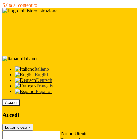
Salta al contenuto
Italiano
Italiano
English
Deutsch
Français
Español
Accedi
Accedi
button close
×
Nome Utente