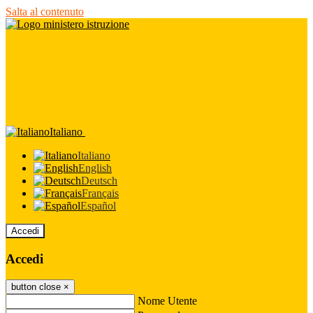
Salta al contenuto
Italiano
Italiano
English
Deutsch
Français
Español
Accedi
Accedi
button close
×
Nome Utente