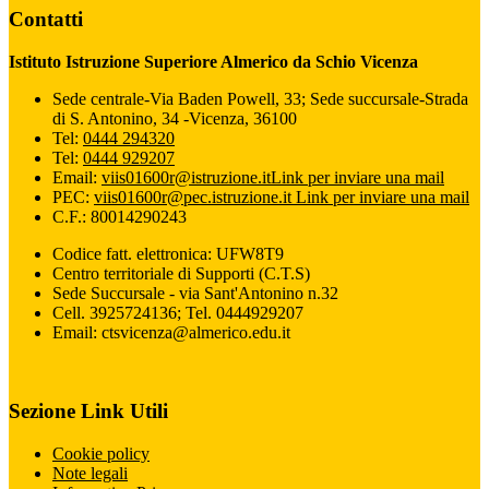
Contatti
Istituto Istruzione Superiore Almerico da Schio Vicenza
Sede centrale-Via Baden Powell, 33; Sede succursale-Strada
di S. Antonino, 34 -Vicenza, 36100
Tel:
0444 294320
Tel:
0444 929207
Email:
viis01600r@istruzione.it
Link per inviare una mail
PEC:
viis01600r@pec.istruzione.it
Link per inviare una mail
C.F.: 80014290243
Codice fatt. elettronica: UFW8T9
Centro territoriale di Supporti (C.T.S)
Sede Succursale - via Sant'Antonino n.32
Cell. 3925724136; Tel. 0444929207
Email: ctsvicenza@almerico.edu.it
Sezione Link Utili
Cookie policy
Note legali