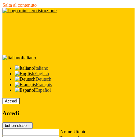
Salta al contenuto
Italiano
Italiano
English
Deutsch
Français
Español
Accedi
Accedi
button close
×
Nome Utente