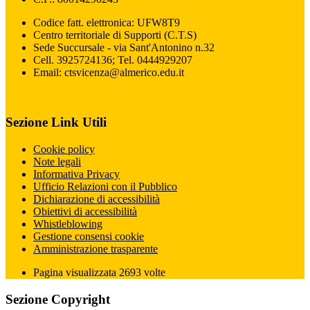
Codice fatt. elettronica: UFW8T9
Centro territoriale di Supporti (C.T.S)
Sede Succursale - via Sant'Antonino n.32
Cell. 3925724136; Tel. 0444929207
Email: ctsvicenza@almerico.edu.it
Sezione Link Utili
Cookie policy
Note legali
Informativa Privacy
Ufficio Relazioni con il Pubblico
Dichiarazione di accessibilità
Obiettivi di accessibilità
Whistleblowing
Gestione consensi cookie
Amministrazione trasparente
Pagina visualizzata
2693
volte
Sezione Copyright