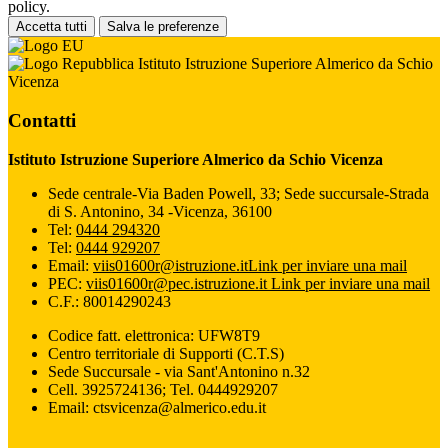
policy.
Accetta tutti
Salva le preferenze
Istituto Istruzione Superiore Almerico da Schio
Vicenza
Contatti
Istituto Istruzione Superiore Almerico da Schio Vicenza
Sede centrale-Via Baden Powell, 33; Sede succursale-Strada
di S. Antonino, 34 -Vicenza, 36100
Tel:
0444 294320
Tel:
0444 929207
Email:
viis01600r@istruzione.it
Link per inviare una mail
PEC:
viis01600r@pec.istruzione.it
Link per inviare una mail
C.F.: 80014290243
Codice fatt. elettronica: UFW8T9
Centro territoriale di Supporti (C.T.S)
Sede Succursale - via Sant'Antonino n.32
Cell. 3925724136; Tel. 0444929207
Email: ctsvicenza@almerico.edu.it