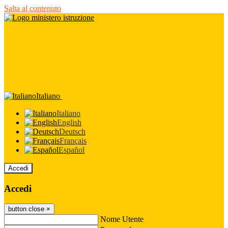
Salta al contenuto
Italiano
Italiano
English
Deutsch
Français
Español
Accedi
Accedi
button close
×
Nome Utente