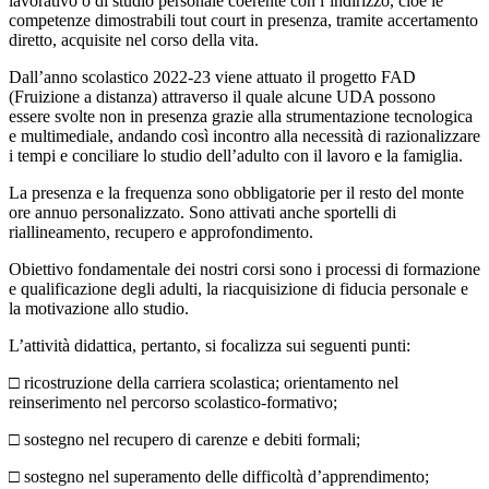
lavorativo o di studio personale coerente con l’indirizzo, cioè le
competenze dimostrabili tout court in presenza, tramite accertamento
diretto, acquisite nel corso della vita.
Dall’anno scolastico 2022-23 viene attuato il progetto FAD
(Fruizione a distanza) attraverso il quale alcune UDA possono
essere svolte non in presenza grazie alla strumentazione tecnologica
e multimediale, andando così incontro alla necessità di razionalizzare
i tempi e conciliare lo studio dell’adulto con il lavoro e la famiglia.
La presenza e la frequenza sono obbligatorie per il resto del monte
ore annuo personalizzato. Sono attivati anche sportelli di
riallineamento, recupero e approfondimento.
Obiettivo fondamentale dei nostri corsi sono i processi di formazione
e qualificazione degli adulti, la riacquisizione di fiducia personale e
la motivazione allo studio.
L’attività didattica, pertanto, si focalizza sui seguenti punti:
□
ricostruzione della carriera scolastica; orientamento nel
reinserimento nel percorso scolastico-formativo;
□ sostegno nel recupero di carenze e debiti formali;
□ sostegno nel superamento delle difficoltà d’apprendimento;