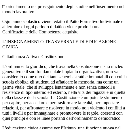
□
orientamento nel proseguimento degli studi e nell’inserimento nel
mondo lavorativo.
Ogni anno scolastico viene redatto il Patto Formativo Individuale e
al termine di ogni periodo didattico viene prodotta una
Certificazione delle Competenze acquisite.
L’INSEGNAMENTO TRASVERSALE DI EDUCAZIONE
CIVICA
Cittadinanza Attiva e Costituzione
L’ordinamento giuridico, che trova nella Costituzione il suo nucleo
generativo e il suo fondamentale impianto organizzativo, non va
considerato come uno dei tanti schemi astratti e immutabili con cui la
scuola obbliga gli studenti ad affaticare la memoria, ma come un
germe vitale, che si sviluppa lentamente e non senza ostacoli e
resistenze di tipo interno ed esterno, nella vita dei ragazzi e in quella
della classe e della scuola. La Costituzione è un potente strumento
per capire, per accettare e per trasformare la realtà, per impostare
relazioni, per affrontare e risolvere in modo non violento i conflitti a
tutti i livelli e per immaginare e promuovere le regole, coerenti con
quei principi e con le linee portanti dell’ordinamento democratico.
L'educazione civica assume per l’Istituto, una funzione nuova nel