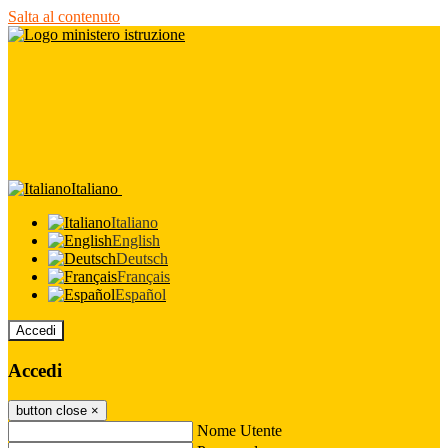
Salta al contenuto
Italiano
Italiano
English
Deutsch
Français
Español
Accedi
Accedi
button close
×
Nome Utente