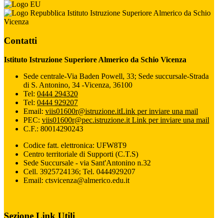
Istituto Istruzione Superiore Almerico da Schio
Vicenza
Contatti
Istituto Istruzione Superiore Almerico da Schio Vicenza
Sede centrale-Via Baden Powell, 33; Sede succursale-Strada
di S. Antonino, 34 -Vicenza, 36100
Tel:
0444 294320
Tel:
0444 929207
Email:
viis01600r@istruzione.it
Link per inviare una mail
PEC:
viis01600r@pec.istruzione.it
Link per inviare una mail
C.F.: 80014290243
Codice fatt. elettronica: UFW8T9
Centro territoriale di Supporti (C.T.S)
Sede Succursale - via Sant'Antonino n.32
Cell. 3925724136; Tel. 0444929207
Email: ctsvicenza@almerico.edu.it
Sezione Link Utili