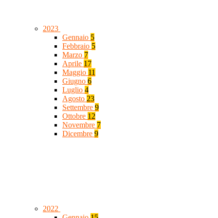
2023
Gennaio
5
Febbraio
5
Marzo
7
Aprile
17
Maggio
11
Giugno
6
Luglio
4
Agosto
23
Settembre
9
Ottobre
12
Novembre
7
Dicembre
9
2022
Gennaio
15