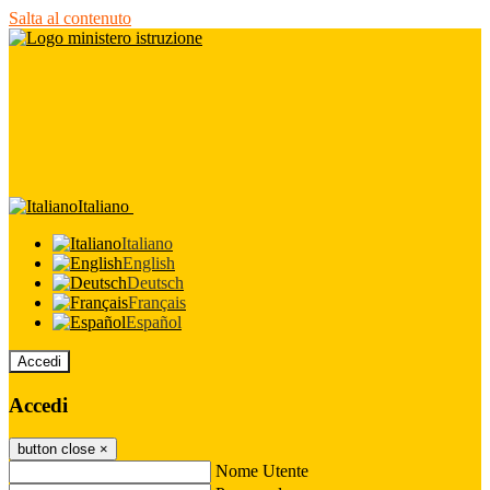
Salta al contenuto
Italiano
Italiano
English
Deutsch
Français
Español
Accedi
Accedi
button close
×
Nome Utente