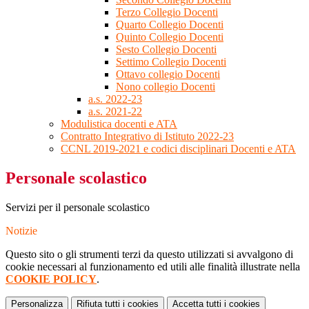
Terzo Collegio Docenti
Quarto Collegio Docenti
Quinto Collegio Docenti
Sesto Collegio Docenti
Settimo Collegio Docenti
Ottavo collegio Docenti
Nono collegio Docenti
a.s. 2022-23
a.s. 2021-22
Modulistica docenti e ATA
Contratto Integrativo di Istituto 2022-23
CCNL 2019-2021 e codici disciplinari Docenti e ATA
Personale scolastico
Servizi per il personale scolastico
Notizie
Questo sito o gli strumenti terzi da questo utilizzati si avvalgono di
cookie necessari al funzionamento ed utili alle finalità illustrate nella
COOKIE POLICY
.
Personalizza
Rifiuta tutti
i cookies
Accetta tutti
i cookies