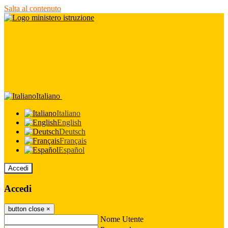
Salta al contenuto
Italiano
Italiano
English
Deutsch
Français
Español
Accedi
Accedi
button close
×
Nome Utente