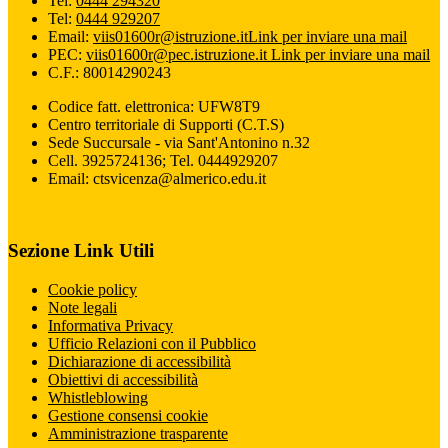
Tel:
0444 294320
Tel:
0444 929207
Email:
viis01600r@istruzione.it
Link per inviare una mail
PEC:
viis01600r@pec.istruzione.it
Link per inviare una mail
C.F.: 80014290243
Codice fatt. elettronica: UFW8T9
Centro territoriale di Supporti (C.T.S)
Sede Succursale - via Sant'Antonino n.32
Cell. 3925724136; Tel. 0444929207
Email: ctsvicenza@almerico.edu.it
Sezione Link Utili
Cookie policy
Note legali
Informativa Privacy
Ufficio Relazioni con il Pubblico
Dichiarazione di accessibilità
Obiettivi di accessibilità
Whistleblowing
Gestione consensi cookie
Amministrazione trasparente