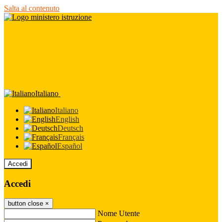
Salta al contenuto
Italiano
Italiano
English
Deutsch
Français
Español
Accedi
Accedi
button close
×
Nome Utente