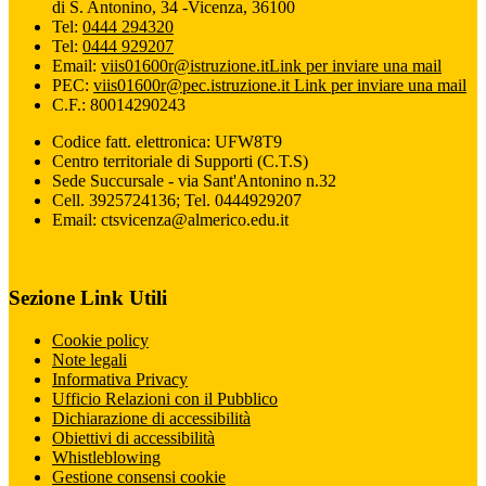
di S. Antonino, 34 -Vicenza, 36100
Tel:
0444 294320
Tel:
0444 929207
Email:
viis01600r@istruzione.it
Link per inviare una mail
PEC:
viis01600r@pec.istruzione.it
Link per inviare una mail
C.F.: 80014290243
Codice fatt. elettronica: UFW8T9
Centro territoriale di Supporti (C.T.S)
Sede Succursale - via Sant'Antonino n.32
Cell. 3925724136; Tel. 0444929207
Email: ctsvicenza@almerico.edu.it
Sezione Link Utili
Cookie policy
Note legali
Informativa Privacy
Ufficio Relazioni con il Pubblico
Dichiarazione di accessibilità
Obiettivi di accessibilità
Whistleblowing
Gestione consensi cookie