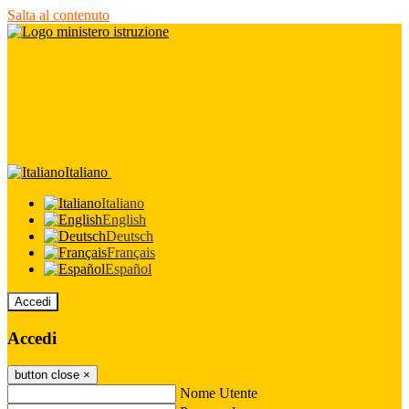
Salta al contenuto
Italiano
Italiano
English
Deutsch
Français
Español
Accedi
Accedi
button close
×
Nome Utente