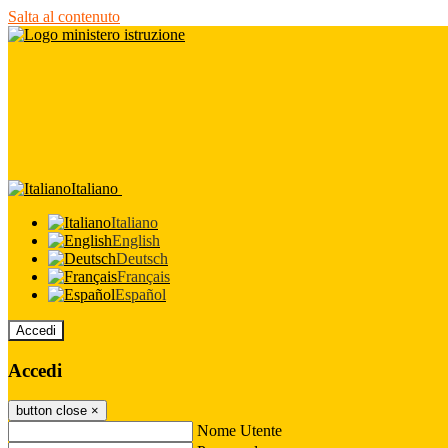
Salta al contenuto
Italiano
Italiano
English
Deutsch
Français
Español
Accedi
Accedi
button close
×
Nome Utente