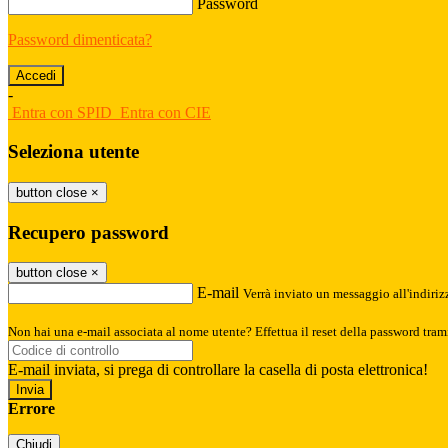
Password
Password dimenticata?
-
Entra con SPID
Entra con CIE
Seleziona utente
button close
×
Recupero password
button close
×
E-mail
Verrà inviato un messaggio all'indirizz
Non hai una e-mail associata al nome utente? Effettua il reset della password tram
E-mail inviata, si prega di controllare la casella di posta elettronica!
Errore
Chiudi