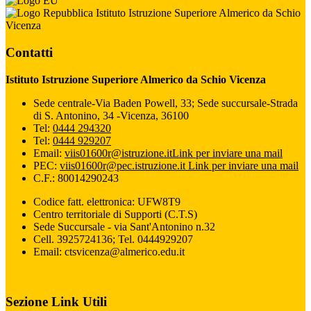
Istituto Istruzione Superiore Almerico da Schio
Vicenza
Contatti
Istituto Istruzione Superiore Almerico da Schio Vicenza
Sede centrale-Via Baden Powell, 33; Sede succursale-Strada
di S. Antonino, 34 -Vicenza, 36100
Tel:
0444 294320
Tel:
0444 929207
Email:
viis01600r@istruzione.it
Link per inviare una mail
PEC:
viis01600r@pec.istruzione.it
Link per inviare una mail
C.F.: 80014290243
Codice fatt. elettronica: UFW8T9
Centro territoriale di Supporti (C.T.S)
Sede Succursale - via Sant'Antonino n.32
Cell. 3925724136; Tel. 0444929207
Email: ctsvicenza@almerico.edu.it
Sezione Link Utili