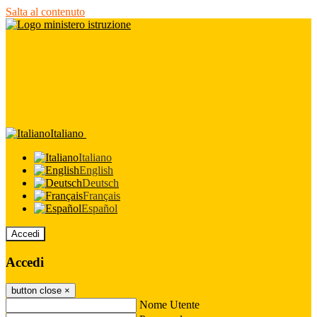
Salta al contenuto
Italiano
Italiano
English
Deutsch
Français
Español
Accedi
Accedi
button close
×
Nome Utente