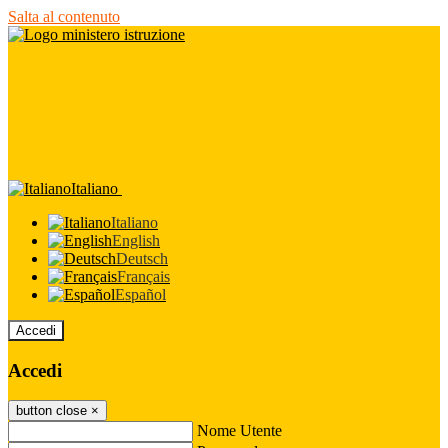
Salta al contenuto
Italiano
Italiano
English
Deutsch
Français
Español
Accedi
Accedi
button close
×
Nome Utente