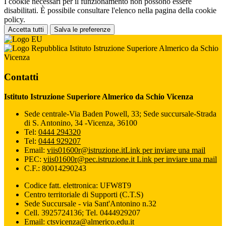
I cookie necessari per il funzionamento non possono essere
disabilitati. È possibile consultare l'elenco nella pagina della cookie
policy.
Accetta tutti
Salva le preferenze
Istituto Istruzione Superiore Almerico da Schio
Vicenza
Contatti
Istituto Istruzione Superiore Almerico da Schio Vicenza
Sede centrale-Via Baden Powell, 33; Sede succursale-Strada
di S. Antonino, 34 -Vicenza, 36100
Tel:
0444 294320
Tel:
0444 929207
Email:
viis01600r@istruzione.it
Link per inviare una mail
PEC:
viis01600r@pec.istruzione.it
Link per inviare una mail
C.F.: 80014290243
Codice fatt. elettronica: UFW8T9
Centro territoriale di Supporti (C.T.S)
Sede Succursale - via Sant'Antonino n.32
Cell. 3925724136; Tel. 0444929207
Email: ctsvicenza@almerico.edu.it