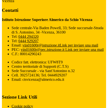
Vicenza
Contatti
Istituto Istruzione Superiore Almerico da Schio Vicenza
Sede centrale-Via Baden Powell, 33; Sede succursale-Strada
di S. Antonino, 34 -Vicenza, 36100
Tel:
0444 294320
Tel:
0444 929207
Email:
viis01600r@istruzione.it
Link per inviare una mail
PEC:
viis01600r@pec.istruzione.it
Link per inviare una mail
C.F.: 80014290243
Codice fatt. elettronica: UFW8T9
Centro territoriale di Supporti (C.T.S)
Sede Succursale - via Sant'Antonino n.32
Cell. 3925724136; Tel. 0444929207
Email: ctsvicenza@almerico.edu.it
Sezione Link Utili
Cookie policy