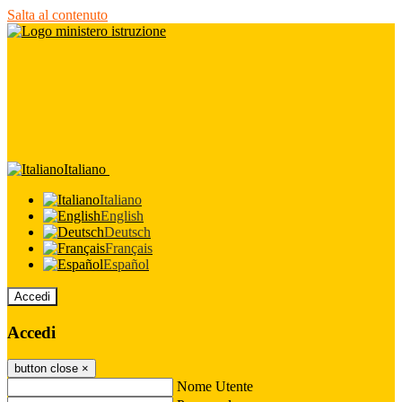
Salta al contenuto
Italiano
Italiano
English
Deutsch
Français
Español
Accedi
Accedi
button close
×
Nome Utente